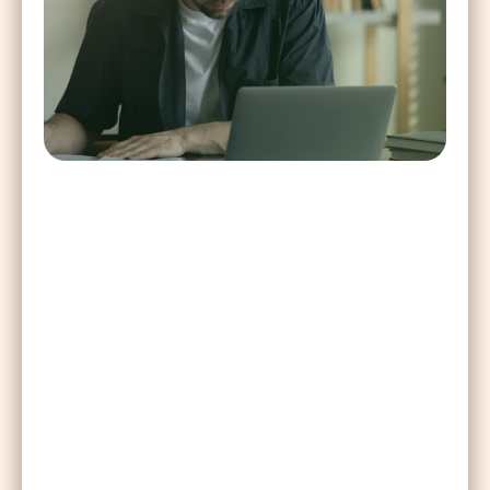
Exámenes
Desde A1 hasta B2, aprenderás todo 
lo necesario para comunicarte con 
fluidez en contextos reales del día a 
día en Portugal.
Horario